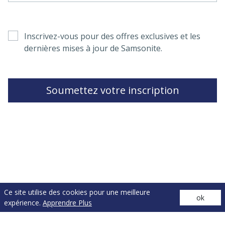
Inscrivez-vous pour des offres exclusives et les
dernières mises à jour de Samsonite.
Soumettez votre inscription
Ce site utilise des cookies pour une meilleure
ok
(opens in a
© 2026 Samsonite IP Holdings S.AR.L|
Politique de confidentialité
|
expérience.
Apprendre Plus
(opens in a new tab)
Conditions d'utilisation